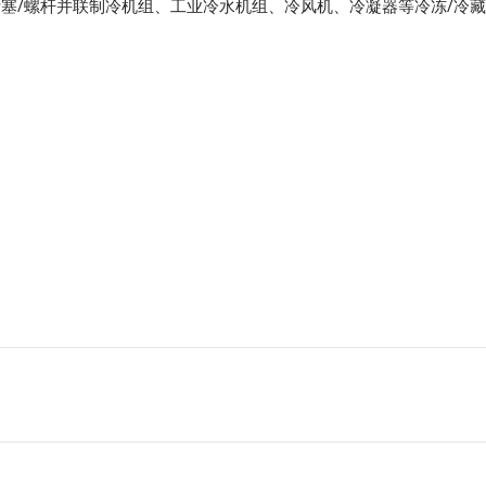
塞/螺杆并联制冷机组、工业冷水机组、冷风机、冷凝器等冷冻/冷